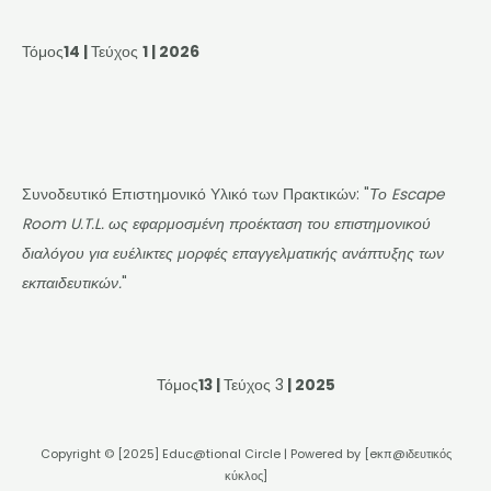
Τόμος
14 |
Τεύχος
1 | 2026
Συνοδευτικό Επιστημονικό Υλικό των Πρακτικών: "
Το Escape
Room U.T.L. ως εφαρμοσμένη προέκταση του επιστημονικού
διαλόγου για ευέλικτες μορφές επαγγελματικής ανάπτυξης των
εκπαιδευτικών.
"
Τόμος
13 |
Τεύχος 3
| 2025
Copyright © [2025] Educ@tional Circle | Powered by [eκπ@ιδευτικός
κύκλος]