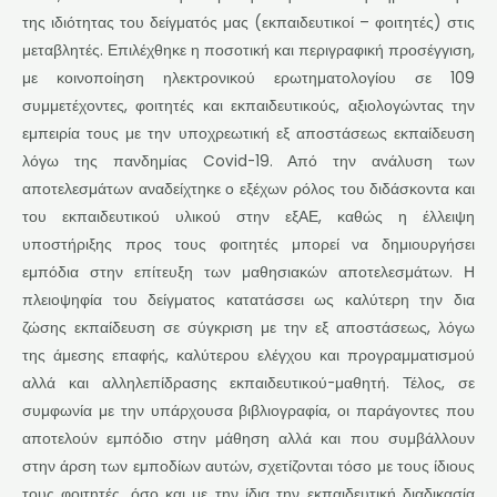
της ιδιότητας του δείγματός μας (εκπαιδευτικοί – φοιτητές) στις
μεταβλητές. Επιλέχθηκε η ποσοτική και περιγραφική προσέγγιση,
με κοινοποίηση ηλεκτρονικού ερωτηματολογίου σε 109
συμμετέχοντες, φοιτητές και εκπαιδευτικούς, αξιολογώντας την
εμπειρία τους με την υποχρεωτική εξ αποστάσεως εκπαίδευση
λόγω της πανδημίας Covid-19. Από την ανάλυση των
αποτελεσμάτων αναδείχτηκε ο εξέχων ρόλος του διδάσκοντα και
του εκπαιδευτικού υλικού στην εξΑΕ, καθώς η έλλειψη
υποστήριξης προς τους φοιτητές μπορεί να δημιουργήσει
εμπόδια στην επίτευξη των μαθησιακών αποτελεσμάτων. Η
πλειοψηφία του δείγματος κατατάσσει ως καλύτερη την δια
ζώσης εκπαίδευση σε σύγκριση με την εξ αποστάσεως, λόγω
της άμεσης επαφής, καλύτερου ελέγχου και προγραμματισμού
αλλά και αλληλεπίδρασης εκπαιδευτικού-μαθητή. Τέλος, σε
συμφωνία με την υπάρχουσα βιβλιογραφία, οι παράγοντες που
αποτελούν εμπόδιο στην μάθηση αλλά και που συμβάλλουν
στην άρση των εμποδίων αυτών, σχετίζονται τόσο με τους ίδιους
τους φοιτητές, όσο και με την ίδια την εκπαιδευτική διαδικασία