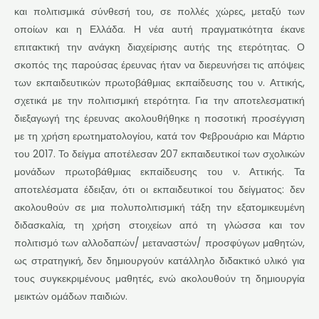
και πολιτισμικά σύνθεσή του, σε πολλές χώρες, μεταξύ των
οποίων και η Ελλάδα. Η νέα αυτή πραγματικότητα έκανε
επιτακτική την ανάγκη διαχείρισης αυτής της ετερότητας. Ο
σκοπός της παρούσας έρευνας ήταν να διερευνήσει τις απόψεις
των εκπαιδευτικών πρωτοβάθμιας εκπαίδευσης του ν. Αττικής,
σχετικά με την πολιτισμική ετερότητα. Για την αποτελεσματική
διεξαγωγή της έρευνας ακολουθήθηκε η ποσοτική προσέγγιση
με τη χρήση ερωτηματολογίου, κατά τον Φεβρουάριο και Μάρτιο
του 2017. Το δείγμα αποτέλεσαν 207 εκπαιδευτικοί των σχολικών
μονάδων πρωτοβάθμιας εκπαίδευσης του ν. Αττικής. Τα
αποτελέσματα έδειξαν, ότι οι εκπαιδευτικοί του δείγματος: δεν
ακολουθούν σε μια πολυπολιτισμική τάξη την εξατομικευμένη
διδασκαλία, τη χρήση στοιχείων από τη γλώσσα και τον
πολιτισμό των αλλοδαπών/ μεταναστών/ προσφύγων μαθητών,
ως στρατηγική, δεν δημιουργούν κατάλληλο διδακτικό υλικό για
τους συγκεκριμένους μαθητές, ενώ ακολουθούν τη δημιουργία
μεικτών ομάδων παιδιών.