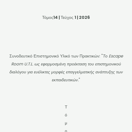
Τόμος
14 |
Τεύχος
1 | 2026
Συνοδευτικό Επιστημονικό Υλικό των Πρακτικών: "
Το Escape
Room U.T.L. ως εφαρμοσμένη προέκταση του επιστημονικού
διαλόγου για ευέλικτες μορφές επαγγελματικής ανάπτυξης των
εκπαιδευτικών.
"
Τ
ό
μ
ο