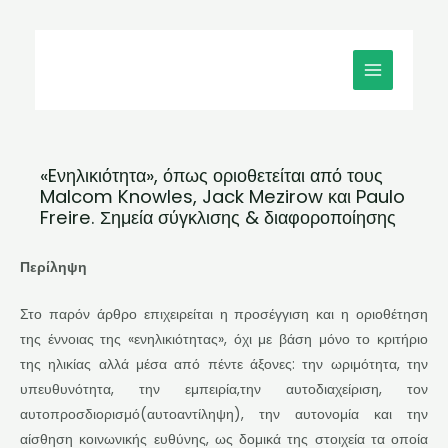
Μετάβαση
MAIN
στο
MENU
περιεχόμενο
«Eνηλικιότητα», όπως οριοθετείται από τους
Malcom Knowles, Jack Mezirow και Paulo
Freire. Σημεία σύγκλισης & διαφοροποίησης
Περίληψη
Στο παρόν άρθρο επιχειρείται η προσέγγιση και η οριοθέτηση
της έννοιας της «ενηλικιότητας», όχι με βάση μόνο το κριτήριο
της ηλικίας αλλά μέσα από πέντε άξονες: την ωριμότητα, την
υπευθυνότητα, την εμπειρία,την αυτοδιαχείριση, τον
αυτοπροσδιορισμό(αυτοαντίληψη), την αυτονομία και την
αίσθηση κοινωνικής ευθύνης, ως δομικά της στοιχεία τα οποία