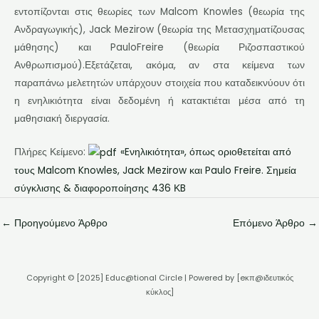
εντοπίζονται στις θεωρίες των Malcom Knowles (θεωρία της
Ανδραγωγικής), Jack Mezirow (θεωρία της Μετασχηματίζουσας
μάθησης) και PauloFreire (θεωρία Ριζοσπαστικού
Ανθρωπισμού).Εξετάζεται, ακόμα, αν στα κείμενα των
παραπάνω μελετητών υπάρχουν στοιχεία που καταδεικνύουν ότι
η ενηλικιότητα είναι δεδομένη ή κατακτιέται μέσα από τη
μαθησιακή διεργασία.
Πλήρες Κείμενο:
«Eνηλικιότητα», όπως οριοθετείται από
τους Malcom Knowles, Jack Mezirow και Paulo Freire. Σημεία
σύγκλισης & διαφοροποίησης 436 ΚB
←
Προηγούμενο Άρθρο
Επόμενο Άρθρο
→
Copyright © [2025] Educ@tional Circle | Powered by [eκπ@ιδευτικός
κύκλος]